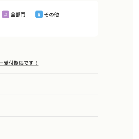
全部門
その他
リー受付期限です！
！