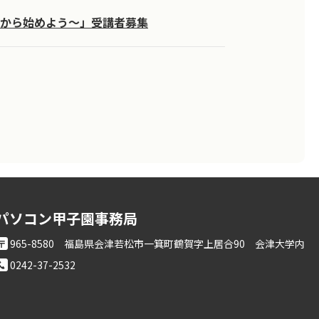
から始めよう～」受講者募集
パソコン甲子園事務局
965-8580
福島県会津若松市一箕町鶴賀字上居合90 会津大学内
0242-37-2532