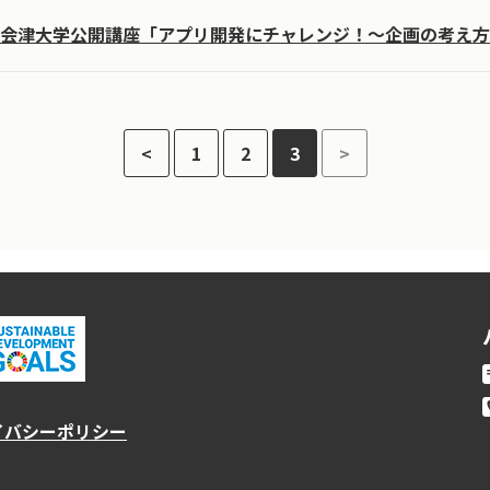
会津大学公開講座「アプリ開発にチャレンジ！～企画の考え方
<
1
2
3
>
イバシーポリシー