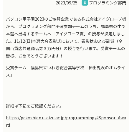
2023/09/25
プログラミング部門
パソコン甲子園
2023
のご協賛企業である株式会社アイグローブ様
から、プログラミング部門予選参加チームのうち、福島県の中で
本選へ出場するチームへ「アイグローブ賞」の授与が決定しまし
た。
11/12(
日
)
本選大会表彰式において、表彰状および副賞（全
国百貨店共通商品券３万円分）の授与を行います。受賞チームの
皆様、おめでとうございます！
受賞チーム 福島県立いわき総合高等学校「神出鬼没のオムライ
ス」
詳細は下記をご確認ください。
https://pckoshien.u-aizu.ac.jp/programming/#Sponsor_Awa
rd